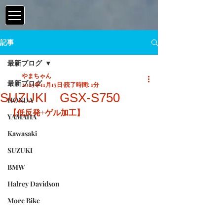
記事
最新ブログ
やまちゃん
最新ブログ
2025年11月15日
読了時間: 1分
SUZUKI GSX-S750
HONDA
【低反発+ゲル加工】
YAMAHA
Kawasaki
SUZUKI
BMW
Halrey Davidson
More Bike