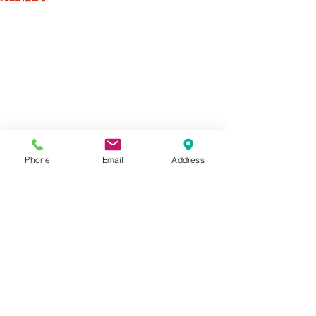
Phone
Email
Address
コメント
SUZUKI GN125