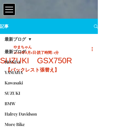
記事
最新ブログ
やまちゃん
最新ブログ
2019年8月1日
読了時間: 1分
SUZUKI GSX750R
HONDA
【バックレスト張替え】
YAMAHA
Kawasaki
SUZUKI
BMW
Halrey Davidson
More Bike