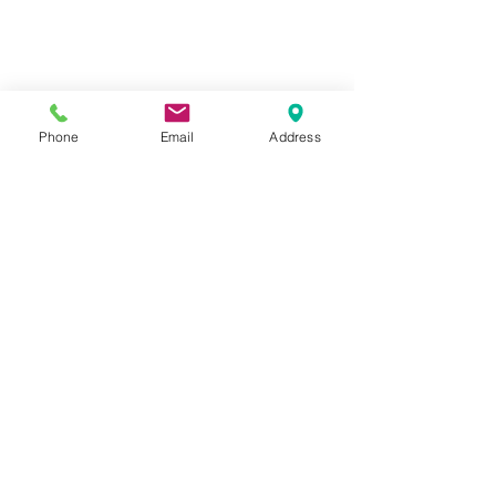
Phone
Email
Address
コメント
SUZUKI GN125
SUZUKI GSX-
コメントを追加…
〒591-8011
大阪府堺市北区南花田町99-1