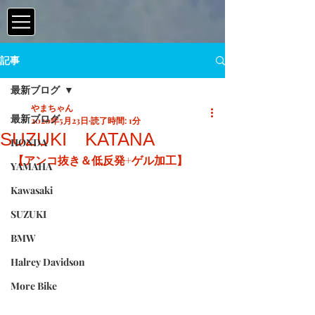
記事
最新ブログ
やまちゃん
最新ブログ
2020年5月23日
読了時間: 1分
SUZUKI KATANA
HONDA
【アンコ抜き＆低反発+ゲル加工】
YAMAHA
Kawasaki
SUZUKI
BMW
Halrey Davidson
More Bike