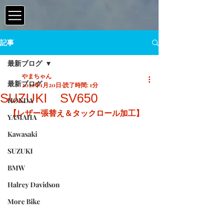
記事
最新ブログ
やまちゃん
最新ブログ
2021年1月20日
読了時間: 1分
SUZUKI SV650
HONDA
【レザー張替え＆タックロール加工】
YAMAHA
Kawasaki
SUZUKI
BMW
Halrey Davidson
More Bike