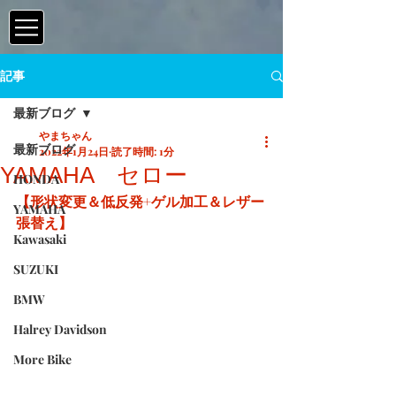
記事
最新ブログ
やまちゃん
最新ブログ
2022年1月24日
読了時間: 1分
YAMAHA セロー
HONDA
【形状変更＆低反発+ゲル加工＆レザー
YAMAHA
張替え】
Kawasaki
SUZUKI
BMW
Halrey Davidson
More Bike