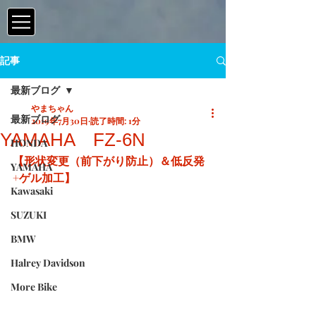
記事
最新ブログ
やまちゃん
最新ブログ
2019年7月30日
読了時間: 1分
YAMAHA FZ-6N
HONDA
【形状変更（前下がり防止）＆低反発
YAMAHA
+ゲル加工】
Kawasaki
SUZUKI
BMW
Halrey Davidson
More Bike