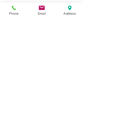
Phone
Email
Address
コメント
YAMAHA XSR
YAMAHA WR125R
コメントを追加…