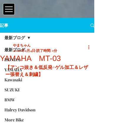
記事
最新ブログ
やまちゃん
最新ブログ
2020年2月4日
読了時間: 1分
YAMAHA MT-03
HONDA
【アンコ抜き＆低反発+ゲル加工＆レザ
YAMAHA
ー張替え＆刺繍】
Kawasaki
SUZUKI
BMW
Halrey Davidson
More Bike