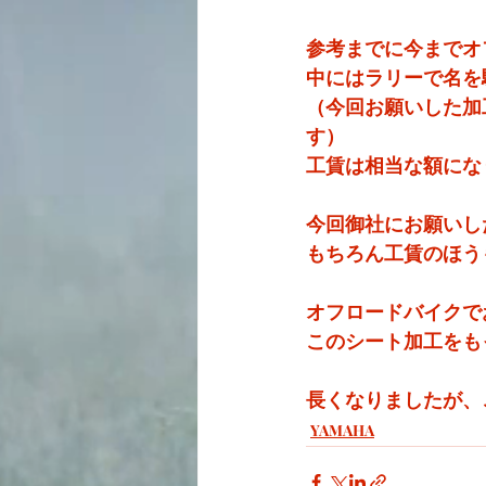
参考までに今までオ
中にはラリーで名を
（今回お願いした加
す）
工賃は相当な額にな
今回御社にお願いし
もちろん工賃のほう
オフロードバイクで
このシート加工をも
長くなりましたが、
YAMAHA