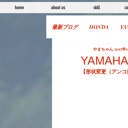
home
about us
skill
co
最新ブログ
HONDA
YA
More Bike
やまちゃん
2017年
YAMAH
【形状変更（アンコ