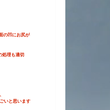
面の凹にお尻が
の処理も適切
、
ごいと思います