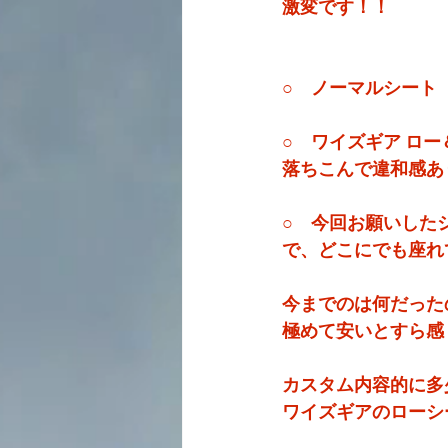
激変です！！
○　ノーマルシート
○　ワイズギア ロ
落ちこんで違和感あ
○　今回お願いした
で、どこにでも座れ
今までのは何だった
極めて安いとすら感
カスタム内容的に多
ワイズギアのローシ