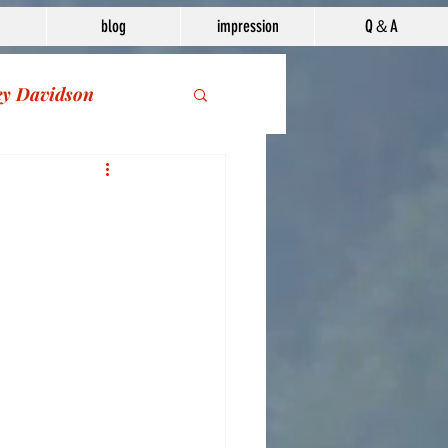
blog
impression
Q＆A
ey Davidson