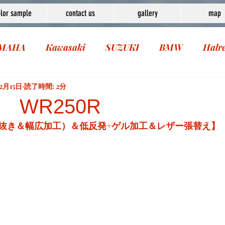
lor sample
contact us
gallery
map
MAHA
Kawasaki
SUZUKI
BMW
Halr
12月15日
読了時間: 2分
A WR250R
抜き＆幅広加工）＆低反発+ゲル加工＆レザー張替え】