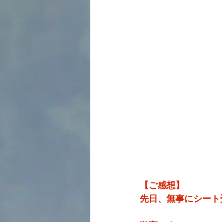
【ご感想】
先日、無事にシート