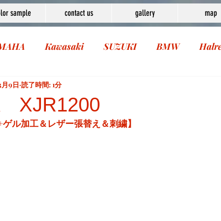
lor sample
contact us
gallery
map
MAHA
Kawasaki
SUZUKI
BMW
Halr
年3月9日
読了時間: 1分
 XJR1200
+ゲル加工＆レザー張替え＆刺繍】