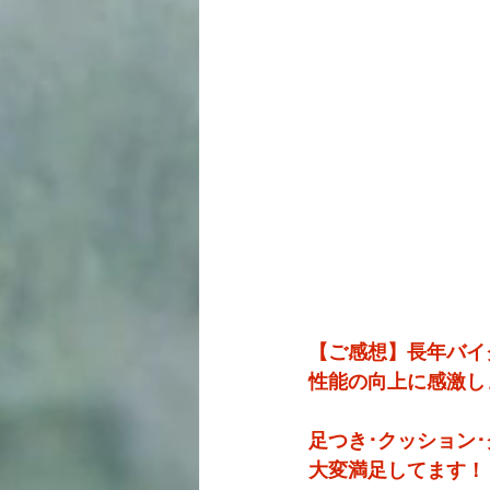
【ご感想】長年バイ
性能の向上に感激し
足つき･クッション
大変満足してます！