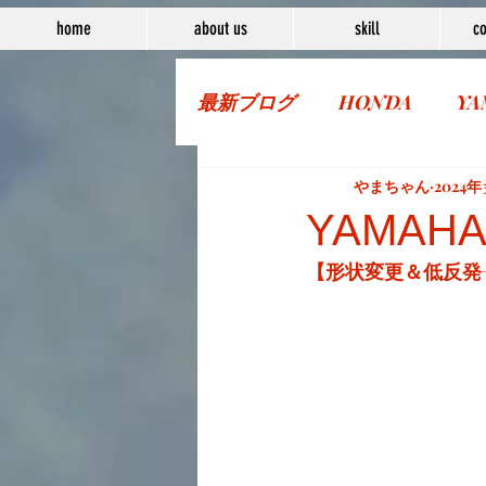
home
about us
skill
co
最新ブログ
HONDA
YA
More Bike
やまちゃん
2024
YAMAHA
【形状変更＆低反発