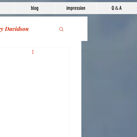
blog
impression
Q＆A
ey Davidson