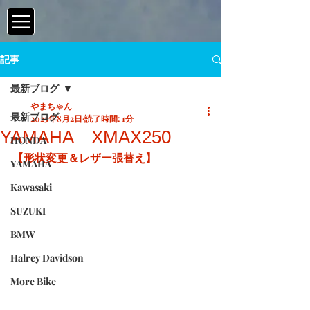
記事
最新ブログ
やまちゃん
最新ブログ
2025年8月2日
読了時間: 1分
YAMAHA XMAX250
HONDA
【形状変更＆レザー張替え】
YAMAHA
Kawasaki
SUZUKI
BMW
Halrey Davidson
More Bike