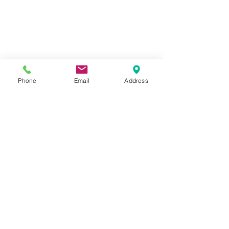
Phone
Email
Address
コメント
YAMAHA XSR
YAMAHA WR125R
コメントを追加…